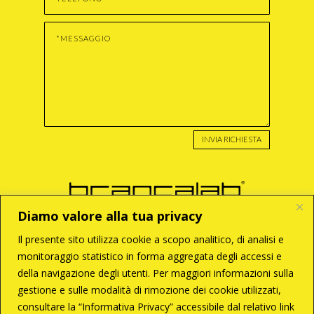
INVIA RICHIESTA
Diamo valore alla tua privacy
Il presente sito utilizza cookie a scopo analitico, di analisi e
monitoraggio statistico in forma aggregata degli accessi e
BRANCA S.r.l
della navigazione degli utenti. Per maggiori informazioni sulla
Via Enzo Tortora, 121
00188 – Roma
gestione e sulle modalità di rimozione dei cookie utilizzati,
T +39 06 33 28 033
consultare la “Informativa Privacy” accessibile dal relativo link
C +39 338 6287261