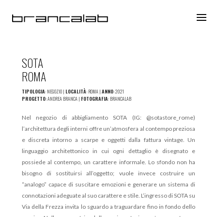
SOTA
ROMA
TIPOLOGIA
: NEGOZIO |
LOCALITÀ
: ROMA |
ANNO
: 2021
PROGETTO
: ANDREA BRANCA |
FOTOGRAFIA
: BRANCALAB
Nel negozio di abbigliamento SOTA (IG: @sotastore_rome)
l’architettura degli interni offre un’atmosfera al contempo preziosa
e discreta intorno a scarpe e oggetti dalla fattura vintage. Un
linguaggio architettonico in cui ogni dettaglio è disegnato e
possiede al contempo, un carattere informale. Lo sfondo non ha
bisogno di sostituirsi all’oggetto; vuole invece costruire un
“analogo” capace di suscitare emozioni e generare un sistema di
connotazioni adeguate al suo carattere e stile. L’ingresso di SOTA su
Via della Frezza invita lo sguardo a traguardare fino in fondo dello