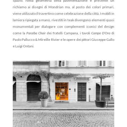
spazio. Nella geometria della pavimentazione è presente un
richiamo ai disegni di Mondrian ma, al posto dei colori primari,
viene utilizzato il travertino come celebrazione della città. I mobili in
lamiera ripiegata a mano, rivestiti in teak divengono elementi quasi
monumentali per dialogare con complementi iconici del design
come la
Paraíba Chair
dei fratelli Campana, i tavoli
Campo D’Oro
di
Paolo Pallucco & Mireille Rivier e le opere dei pittori Giuseppe Gallo
e Luigi Ontani.