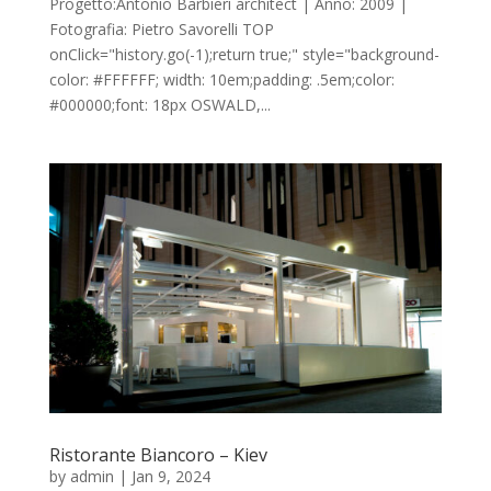
Progetto:Antonio Barbieri architect | Anno: 2009 |
Fotografia: Pietro Savorelli TOP
onClick="history.go(-1);return true;" style="background-
color: #FFFFFF; width: 10em;padding: .5em;color:
#000000;font: 18px OSWALD,...
Ristorante Biancoro – Kiev
by
admin
|
Jan 9, 2024