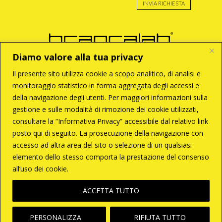
INVIA RICHIESTA
Diamo valore alla tua privacy
Il presente sito utilizza cookie a scopo analitico, di analisi e
monitoraggio statistico in forma aggregata degli accessi e
BRANCA S.r.l
della navigazione degli utenti. Per maggiori informazioni sulla
Via Enzo Tortora, 121
00188 – Roma
gestione e sulle modalità di rimozione dei cookie utilizzati,
T +39 06 33 28 033
consultare la “Informativa Privacy” accessibile dal relativo link
C +39 338 6287261
branca@brancalab.com
posto qui di seguito. La prosecuzione della navigazione con
accesso ad altra area del sito o selezione di un qualsiasi
P.Iva 02096671009
elemento dello stesso comporta la prestazione del consenso
all’uso dei cookie.
Powered by
ACCETTA TUTTO
PERSONALIZZA
RIFIUTA TUTTO