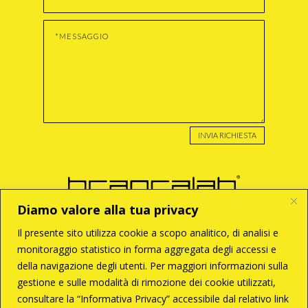
INVIA RICHIESTA
Diamo valore alla tua privacy
Il presente sito utilizza cookie a scopo analitico, di analisi e
monitoraggio statistico in forma aggregata degli accessi e
BRANCA S.r.l
della navigazione degli utenti. Per maggiori informazioni sulla
Via Enzo Tortora, 121
00188 – Roma
gestione e sulle modalità di rimozione dei cookie utilizzati,
T +39 06 33 28 033
consultare la “Informativa Privacy” accessibile dal relativo link
C +39 338 6287261