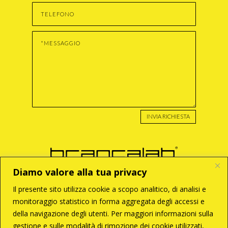
INVIA RICHIESTA
Diamo valore alla tua privacy
Il presente sito utilizza cookie a scopo analitico, di analisi e
monitoraggio statistico in forma aggregata degli accessi e
BRANCA S.r.l
della navigazione degli utenti. Per maggiori informazioni sulla
Via Enzo Tortora, 121
00188 – Roma
gestione e sulle modalità di rimozione dei cookie utilizzati,