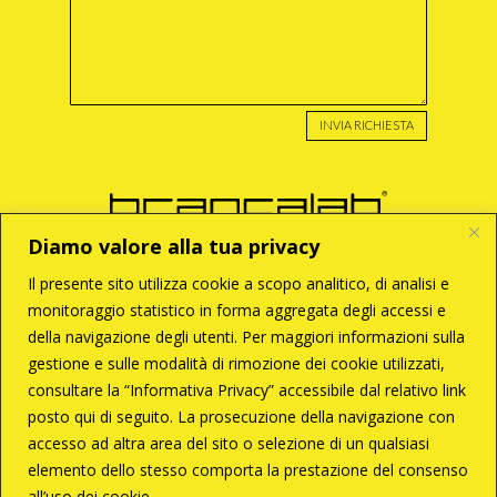
INVIA RICHIESTA
Diamo valore alla tua privacy
Il presente sito utilizza cookie a scopo analitico, di analisi e
monitoraggio statistico in forma aggregata degli accessi e
BRANCA S.r.l
della navigazione degli utenti. Per maggiori informazioni sulla
Via Enzo Tortora, 121
00188 – Roma
gestione e sulle modalità di rimozione dei cookie utilizzati,
T +39 06 33 28 033
consultare la “Informativa Privacy” accessibile dal relativo link
C +39 338 6287261
branca@brancalab.com
posto qui di seguito. La prosecuzione della navigazione con
accesso ad altra area del sito o selezione di un qualsiasi
P.Iva 02096671009
elemento dello stesso comporta la prestazione del consenso
all’uso dei cookie.