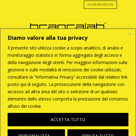
INVIA RICHIESTA
Diamo valore alla tua privacy
Il presente sito utilizza cookie a scopo analitico, di analisi e
monitoraggio statistico in forma aggregata degli accessi e
BRANCA S.r.l
della navigazione degli utenti. Per maggiori informazioni sulla
Via Enzo Tortora, 121
00188 – Roma
gestione e sulle modalità di rimozione dei cookie utilizzati,
T +39 06 33 28 033
consultare la “Informativa Privacy” accessibile dal relativo link
C +39 338 6287261
branca@brancalab.com
posto qui di seguito. La prosecuzione della navigazione con
accesso ad altra area del sito o selezione di un qualsiasi
P.Iva 02096671009
elemento dello stesso comporta la prestazione del consenso
all’uso dei cookie.
Powered by
ACCETTA TUTTO
PERSONALIZZA
RIFIUTA TUTTO