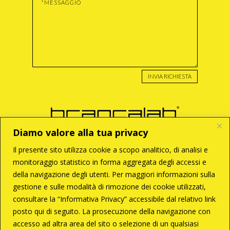
INVIA RICHIESTA
Diamo valore alla tua privacy
Il presente sito utilizza cookie a scopo analitico, di analisi e
monitoraggio statistico in forma aggregata degli accessi e
BRANCA S.r.l
della navigazione degli utenti. Per maggiori informazioni sulla
Via Enzo Tortora, 121
00188 – Roma
gestione e sulle modalità di rimozione dei cookie utilizzati,
T +39 06 33 28 033
consultare la “Informativa Privacy” accessibile dal relativo link
C +39 338 6287261
branca@brancalab.com
posto qui di seguito. La prosecuzione della navigazione con
accesso ad altra area del sito o selezione di un qualsiasi
P.Iva 02096671009