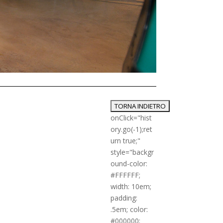
onClick="hist
ory.go(-1);ret
urn true;"
style="backgr
ound-color:
#FFFFFF;
width: 10em;
padding:
.5em; color:
#000000;