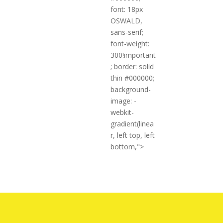
font: 18px
OSWALD,
sans-serif;
font-weight:
300!important
; border: solid
thin #000000;
background-
image: -
webkit-
gradient(linea
r, left top, left
bottom,">