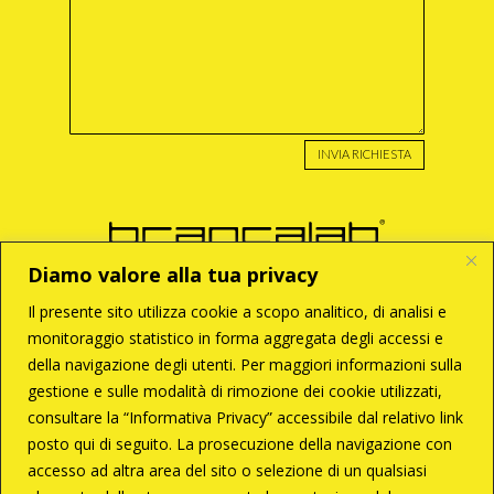
INVIA RICHIESTA
Diamo valore alla tua privacy
Il presente sito utilizza cookie a scopo analitico, di analisi e
monitoraggio statistico in forma aggregata degli accessi e
BRANCA S.r.l
della navigazione degli utenti. Per maggiori informazioni sulla
Via Enzo Tortora, 121
00188 – Roma
gestione e sulle modalità di rimozione dei cookie utilizzati,
T +39 06 33 28 033
consultare la “Informativa Privacy” accessibile dal relativo link
C +39 338 6287261
branca@brancalab.com
posto qui di seguito. La prosecuzione della navigazione con
accesso ad altra area del sito o selezione di un qualsiasi
P.Iva 02096671009