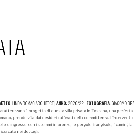
ATA
GETTO
: LINDA ROMAO ARCHITECT |
ANNO
: 2020/22 |
FOTOGRAFIA
: GIACOMO BR
caratterizzano il progetto di questa villa privata in Toscana, una perfetta
mano, prende vita dai desideri raffinati della committenza. L’intervento d
lo d’ingresso con i stemmi in bronzo, le pergole frangisole, i camini, la s
ricercato nei dettagli.